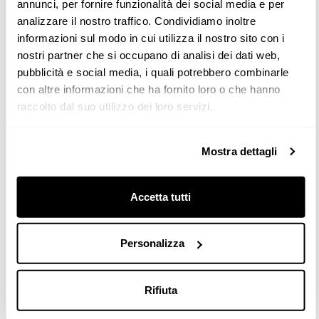
Rückwand oder mit Innenausstattungselementen für eine
annunci, per fornire funzionalità dei social media e per
optimale Organisation des Platzes.
analizzare il nostro traffico. Condividiamo inoltre
informazioni sul modo in cui utilizza il nostro sito con i
nostri partner che si occupano di analisi dei dati web,
pubblicità e social media, i quali potrebbero combinarle
con altre informazioni che ha fornito loro o che hanno
raccolto dal suo utilizzo dei loro servizi.
Mostra dettagli
Accetta tutti
Personalizza
Rifiuta