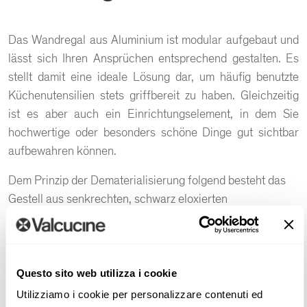
Das Wandregal aus Aluminium ist modular aufgebaut und
lässt sich Ihren Ansprüchen entsprechend gestalten. Es
stellt damit eine ideale Lösung dar, um häufig benutzte
Küchenutensilien stets griffbereit zu haben. Gleichzeitig
ist es aber auch ein Einrichtungselement, in dem Sie
hochwertige oder besonders schöne Dinge gut sichtbar
aufbewahren können.
Dem Prinzip der Dematerialisierung folgend besteht das
Gestell aus senkrechten, schwarz eloxierten
Aluminiumstreben, kombiniert mit eleganten Fachböden
aus glänzendem Vitrum Velato in grau schattierter
Ausführung. Eine raffinierte Farbgestaltung, die dem
Raum eine eindrucksvolle Präsenz verleiht.
Questo sito web utilizza i cookie
Ergänzt werden kann das Regal mit einer beleuchteten
Utilizziamo i cookie per personalizzare contenuti ed