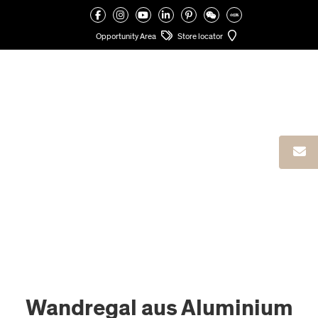
VALCUCINE
>
SPEZIALELEMENTE
>
WANDREGALE
>
WANDREGAL AUS ALUMINIUM
Opportunity Area
Store locator
Wandregal aus Aluminium