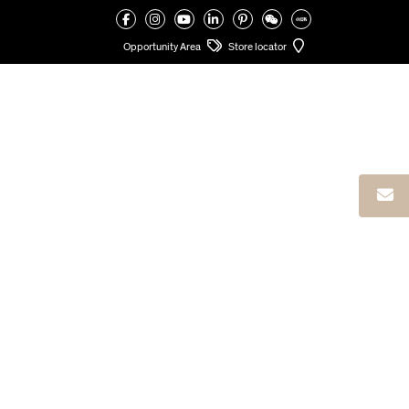
VALCUCINE
>
ARCADIA A96-01
Opportunity Area
Store locator