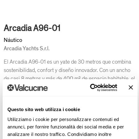
Arcadia A96-01
Náutico
Arcadia Yachts S.r.l.
El Arcadia A96-01 es un yate de 30 metros que combina
sostenibilidad, confort y diseño innovador. Con un ancho
de casi 8 metros y más de 400 m² de espacio habitable, el
yate cuenta con interiores que se integran con el exterior
gracias a puertas correderas que convierten los salones y
terrazas en espacios abiertos. Diseñado por Igor Lobanov,
Questo sito web utilizza i cookie
el diseño destaca por el uso de materiales ecológicos,
Utilizziamo i cookie per personalizzare contenuti ed
líneas suaves y detalles inspirados en el Art Déco.
annunci, per fornire funzionalità dei social media e per
Se ha prestado especial atención a la sostenibilidad, con
analizzare il nostro traffico. Condividiamo inoltre