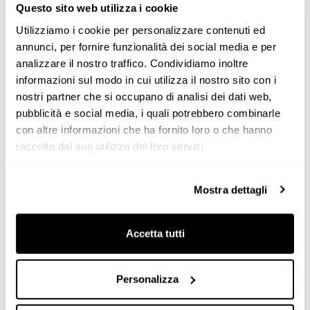
Questo sito web utilizza i cookie
Marino Park
Utilizziamo i cookie per personalizzare contenuti ed
Proyectos residenciales
annunci, per fornire funzionalità dei social media e per
Dublín
analizzare il nostro traffico. Condividiamo inoltre
informazioni sul modo in cui utilizza il nostro sito con i
nostri partner che si occupano di analisi dei dati web,
pubblicità e social media, i quali potrebbero combinarle
con altre informazioni che ha fornito loro o che hanno
raccolto dal suo utilizzo dei loro servizi.
Mostra dettagli
Accetta tutti
Personalizza