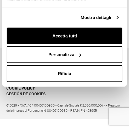
Lima House
Top projects
Mostra dettagli
Lima
Accetta tutti
Personalizza
CONTACTOS
CATÁLOGOS
FAQ
Rifiuta
PRIVACY POLICY
NEWSLETTER
COOKIE POLICY
GESTIÓN DE COOKIES
© 2026 - P.IVA / CF 00407160936 - Capitale Sociale € 2.580.000,00 i.v. - Registro
delle imprese di Pordenone N. 00407160936 - REA N. PN - 28955