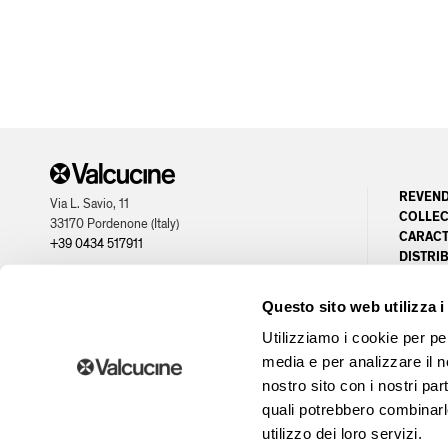
REVEN
Via L. Savio, 11
COLLEC
33170 Pordenone (Italy)
CARACT
+39 0434 517911
DISTRI
SERVIC
partner of
PLANS
Questo sito web utilizza i
OPPORT
Utilizziamo i cookie per pe
media e per analizzare il no
nostro sito con i nostri par
quali potrebbero combinarl
© 2026 - P.IVA / CF 00407160936 - Capitale Sociale € 2.580.000,00 i.v. - Registro del
utilizzo dei loro servizi.