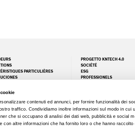
DEURS
PROGETTO KNTECH 4.0
TIONS
SOCIÉTÉ
ÉRISTIQUES PARTICULIÈRES
ESG
BUCIONES
PROFESSIONELS
E CLIENTS
MAGAZINE
PROJETS
 cookie
UNITY AREA
LEED MATRIX
CERTIFICATION FSC
rsonalizzare contenuti ed annunci, per fornire funzionalità dei soc
stro traffico. Condividiamo inoltre informazioni sul modo in cui ut
tner che si occupano di analisi dei dati web, pubblicità e social m
e con altre informazioni che ha fornito loro o che hanno raccolto
le imprese di Pordenone N. 00407160936 - REA N. PN - 28955