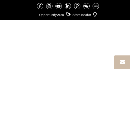
VALCUCINE
>
CHERRY ORCHARD
Opportunity Area
Store locator