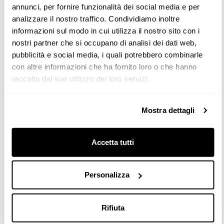
annunci, per fornire funzionalità dei social media e per
analizzare il nostro traffico. Condividiamo inoltre
informazioni sul modo in cui utilizza il nostro sito con i
Cherry Orchard
nostri partner che si occupano di analisi dei dati web,
pubblicità e social media, i quali potrebbero combinarle
Mock-up cuisines
con altre informazioni che ha fornito loro o che hanno
Moscou
raccolto dal suo utilizzo dei loro servizi.
John McAslan + Partners
Mostra dettagli
Le projet résidentiel Cherry Orchard à Moscou est un
complexe exclusif composé de huit bâtiments, situé dans
la zone des légendaires studios Mosfilm. Conçu par le
Accetta tutti
cabinet d’architecture britannique John McAslan +
Partners, en collaboration avec le studio de design
Personalizza
d’intérieur Fortyfour, le projet vise à créer un quartier
urbain contemporain qui allie luxe, durabilité et harmonie
avec la nature.
Rifiuta