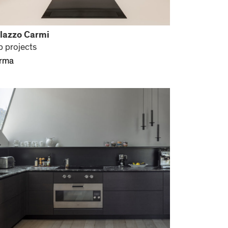
lazzo Carmi
p projects
rma