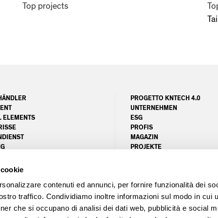
Top projects
To
Tai
HÄNDLER
PROGETTO KNTECH 4.0
ENT
UNTERNEHMEN
L ELEMENTS
ESG
RISSE
PROFIS
DIENST
MAGAZIN
NG
PROJEKTE
UNITY AREA
LEED MATRIX
FSC-ZERTIFIZIERUNGSSYST
 cookie
rsonalizzare contenuti ed annunci, per fornire funzionalità dei soc
stro traffico. Condividiamo inoltre informazioni sul modo in cui ut
le imprese di Pordenone N. 00407160936 - REA N. PN - 28955
tner che si occupano di analisi dei dati web, pubblicità e social m