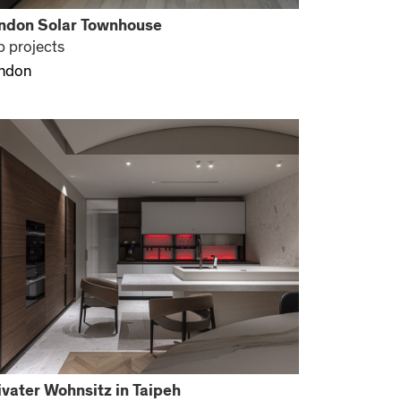
ndon Solar Townhouse
p projects
ndon
ivater Wohnsitz in Taipeh