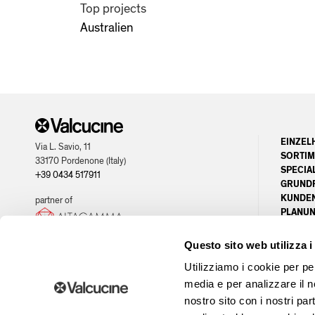
Top projects
Australien
EINZEL
Via L. Savio, 11
SORTIM
33170 Pordenone (Italy)
SPECIA
+39 0434 517911
GRUND
KUNDEN
partner of
PLANU
OPPORT
Questo sito web utilizza i
Utilizziamo i cookie per pe
media e per analizzare il no
© 2026 - P.IVA / CF 00407160936 - Capitale Sociale € 2.580.000,00 i.v. - Registro del
nostro sito con i nostri par