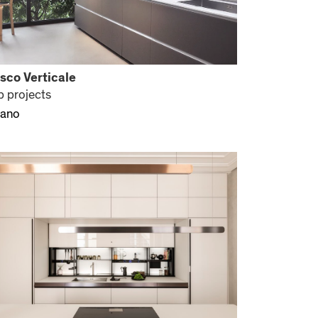
sco Verticale
p projects
lano