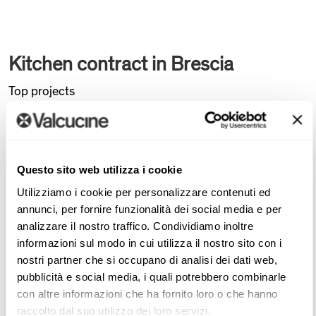
Kitchen contract in Brescia
Top projects
Brescia
Celina Idra
EXPLORE THE PROJECT
Questo sito web utilizza i cookie
Utilizziamo i cookie per personalizzare contenuti ed
annunci, per fornire funzionalità dei social media e per
In Brescia’s historic centre, a penthouse overlooking the
analizzare il nostro traffico. Condividiamo inoltre
castle becomes a material-driven narrative designed by
informazioni sul modo in cui utilizza il nostro sito con i
architect Celina Idra. The interiors balance understated
nostri partner che si occupano di analisi dei dati web,
elegance with “secret spaces”: wall panelling and bespoke
pubblicità e social media, i quali potrebbero combinarle
con altre informazioni che ha fornito loro o che hanno
furnishings, scenographic corridors, and a dark parquet
raccolto dal suo utilizzo dei loro servizi.
floor that unifies the home. The heart of the project is the