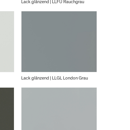
Lack glänzend | LLFU Rauchgrau
Lack glänzend | LLGL London Grau