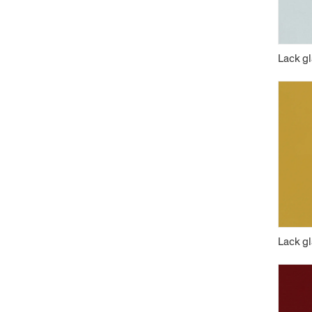
Lack gl
Lack g