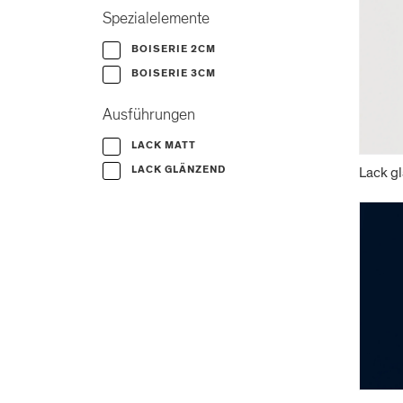
Spezialelemente
BOISERIE 2CM
BOISERIE 3CM
Ausführungen
LACK MATT
LACK GLÄNZEND
Lack gl