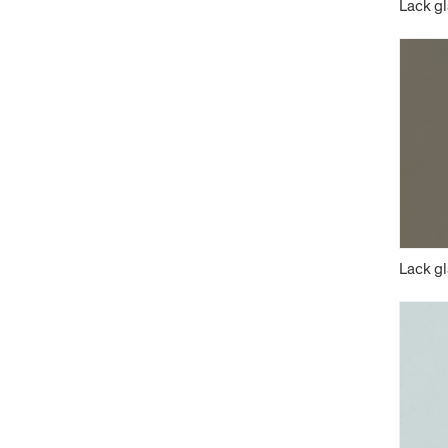
Lack g
Lack g