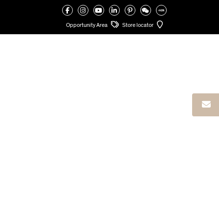
VALCUCINE
>
ACABADOS
>
VITRUM: LA COCINA DE CRISTAL
>
VITRUM VELATO
Opportunity Area
Store locator