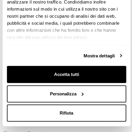
analizzare il nostro traffico. Condividiamo inoltre
superficie una elegante alternancia de contrastes entre
informazioni sul modo in cui utilizza il nostro sito con i
zonas traslúcidas “con efecto piel de melocotón” y otras
nostri partner che si occupano di analisi dei dati web,
brillantes. Gracias al tratamiento al ácido en algunas
pubblicità e social media, i quali potrebbero combinarle
zonas, la superficie del vidrio vibra al toque de la mano y
con altre informazioni che ha fornito loro o che hanno
ofrece una experiencia
raccolto dal suo utilizzo dei loro servizi.
sensorial única.
Mostra dettagli
Accetta tutti
Colleciones
ARTEMATICA
Personalizza
ARTEMATICA SOFT OUTLINE
Componentes
Rifiuta
PUERTAS