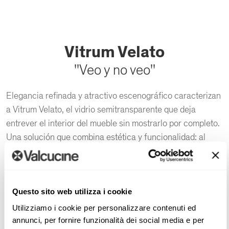
Vitrum Velato
''Veo y no veo''
Elegancia refinada y atractivo escenográfico caracterizan
a Vitrum Velato, el vidrio semitransparente que deja
entrever el interior del mueble sin mostrarlo por completo.
Una solución que combina estética y funcionalidad: al
revelar solo lo justo, evita la preocupación de mantener
siempre perfectamente ordenado el interior. Además del
juego de transparencias y reflejos, Vitrum Velato
contribuye a transmitir una sensación de ligereza al
Questo sito web utilizza i cookie
mobiliario. En la versión
Vitrum Velato Táctil
el cristal se
Utilizziamo i cookie per personalizzare contenuti ed
elabora con una técnica especial que produce en la
annunci, per fornire funzionalità dei social media e per