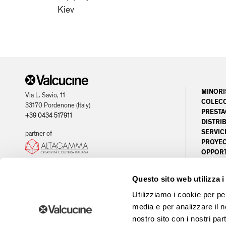
Kiev
MINORI
Via L. Savio, 11
COLEC
33170 Pordenone (Italy)
PRESTA
+39 0434 517911
DISTRI
SERVICI
partner of
PROYE
OPPORT
Questo sito web utilizza i
Utilizziamo i cookie per pe
© 2026 - P.IVA / CF 00407160936 - Capitale Sociale € 2.580.000,00 i.v. - Registro del
media e per analizzare il no
nostro sito con i nostri par