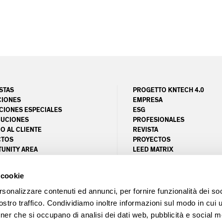
STAS
PROGETTO KNTECH 4.0
CIONES
EMPRESA
CIONES ESPECIALES
ESG
BUCIONES
PROFESIONALES
O AL CLIENTE
REVISTA
CTOS
PROYECTOS
UNITY AREA
LEED MATRIX
CERTIFICACIÓN FSC
 cookie
rsonalizzare contenuti ed annunci, per fornire funzionalità dei soc
le imprese di Pordenone N. 00407160936 - REA N. PN - 28955
stro traffico. Condividiamo inoltre informazioni sul modo in cui ut
tner che si occupano di analisi dei dati web, pubblicità e social m