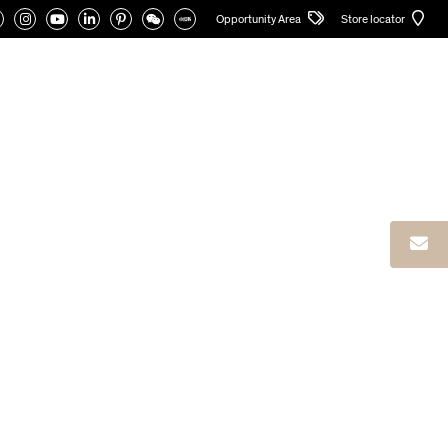
Opportunity Area
Store locator
NE
CATÁLOGOS
PORTAL
Español