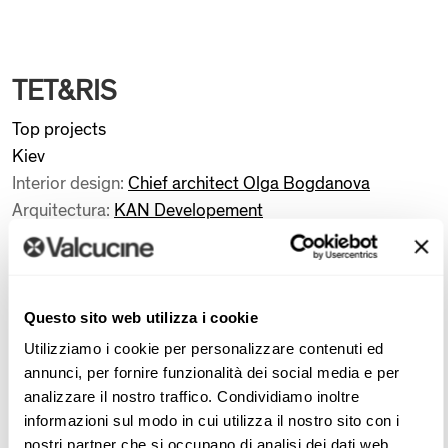
TET&RIS
Top projects
Kiev
Interior design:
Chief architect Olga Bogdanova
Arquitectura:
KAN Developement
EXPLORA EL PROYECTO
Questo sito web utilizza i cookie
El apartamento, ubicado en los pisos superiores de Tetris
Hall en Kiev, un edificio icónico diseñado por KAN
Utilizziamo i cookie per personalizzare contenuti ed
annunci, per fornire funzionalità dei social media e per
Development, combina un diseño arquitectónico distintivo
analizzare il nostro traffico. Condividiamo inoltre
con confort exclusivo. El diseño de interiores, a cargo de
informazioni sul modo in cui utilizza il nostro sito con i
Bogdanova Bureau, refleja los valores de la familia,
nostri partner che si occupano di analisi dei dati web,