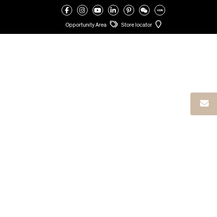
VALCUCINE
>
TET&RIS
Opportunity Area
Store locator