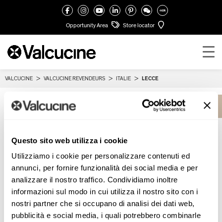
Opportunity Area
Store locator
VALCUCINE
>
VALCUCINE REVENDEURS
>
ITALIE
>
LECCE
TORNA ALLO STORE LOCATOR
Italie
Lecce
Questo sito web utilizza i cookie
Valcucine Revendeurs Lecce
Utilizziamo i cookie per personalizzare contenuti ed
annunci, per fornire funzionalità dei social media e per
analizzare il nostro traffico. Condividiamo inoltre
informazioni sul modo in cui utilizza il nostro sito con i
REPRÉSENTANT COMMERCIAL LECCE
nostri partner che si occupano di analisi dei dati web,
pubblicità e social media, i quali potrebbero combinarle