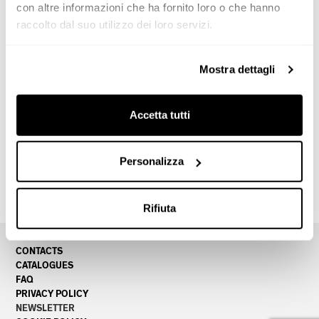
Patrizia Albore’
con altre informazioni che ha fornito loro o che hanno
Tel. +39 393 9358403
raccolto dal suo utilizzo dei loro servizi.
@.
albore.p@gmail.com
Mostra dettagli
D! Absolute Design
Accetta tutti
Lecce -
Lecce
Viale Otranto, 64/66
Tel.+39 0832 523971
Personalizza
@.
info@d-absolutedesign.it
Découvrez le showroom
Rifiuta
CONTACTS
CATALOGUES
FAQ
PRIVACY POLICY
NEWSLETTER