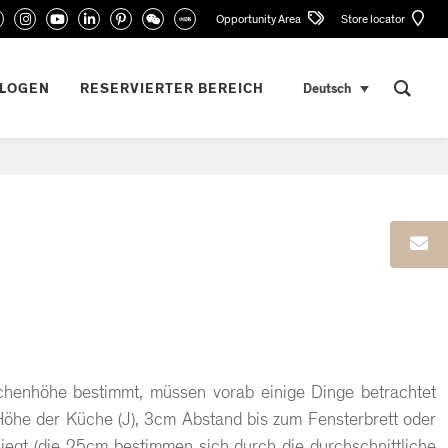
Opportunity Area
Store locator
ALOGEN
RESERVIERTER BEREICH
Deutsch
henhöhe bestimmt, müssen vorab einige Dinge betrachtet
Höhe der Küche (J), 3cm Abstand bis zum Fensterbrett oder
iegt (die 25cm bestimmen sich durch die durchschnittliche