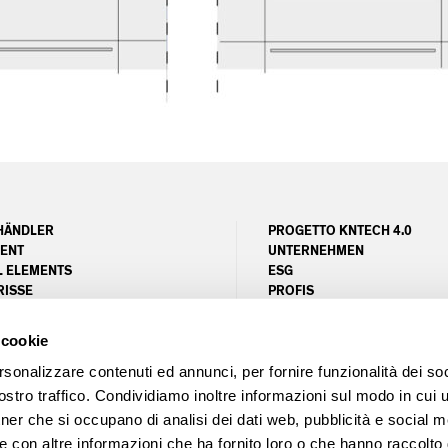
HÄNDLER
PROGETTO KNTECH 4.0
ENT
UNTERNEHMEN
L ELEMENTS
ESG
RISSE
PROFIS
DIENST
MAGAZIN
NG
PROJEKTE
 cookie
UNITY AREA
LEED MATRIX
FSC-ZERTIFIZIERUNGSSYST
rsonalizzare contenuti ed annunci, per fornire funzionalità dei soc
stro traffico. Condividiamo inoltre informazioni sul modo in cui ut
tner che si occupano di analisi dei dati web, pubblicità e social m
e con altre informazioni che ha fornito loro o che hanno raccolto