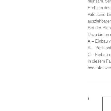
mühsam. Sehr
Problem des A
Valcucine bi
ausziehbare
Bei der Plan
Dazu bieten 
A – Einbau v
B – Position
C – Einbau e
In diesem Fa
beachtet we