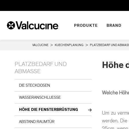
PRODUKTE
BRAND
VALCUCINE
>
KUECHENPLANUNG
>
PLATZBEDARF UND ABMASS
Höhe d
PLATZBEDARF UND
ABMASSE
DIE STECKDOSEN
Welche Höhe
WASSERANSCHLUESSE
HÖHE DIE FENSTERBRÜSTUNG
Um zu verme
werden. Die 
ABSTAND RAUMTÜR
25cm, wenn d