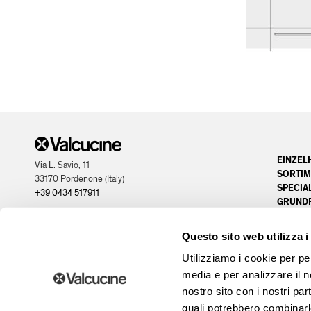
EINZEL
Via L. Savio, 11
SORTIM
33170 Pordenone (Italy)
SPECIA
+39 0434 517911
GRUND
KUNDEN
partner of
PLANU
Questo sito web utilizza i
OPPORT
Utilizziamo i cookie per pe
media e per analizzare il no
nostro sito con i nostri par
quali potrebbero combinarl