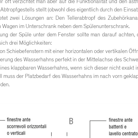
 oft verzichtet man aber auf die Funktionalität und den ästh
btropfgestells stellt (obwohl dies eigentlich durch den Einsatz
etet zwei Lösungen an: Den Tellerabtropf des Zubehörkanals
n Wagen im Unterschrank neben dem Spülenunterschrank.
ung der Spüle unter dem Fenster sollte man darauf achten, 
sich drei Möglichkeiten:
on Schiebefenstern mit einer horizontalen oder vertikalen Öff
ierung des Wasserhahns perfekt in der Mittelachse des Schwe
ines klappbaren Wasserhahns, wenn sich dieser nicht exakt in
ll muss der Platzbedarf des Wasserhahns im nach vorn gekla
rden.