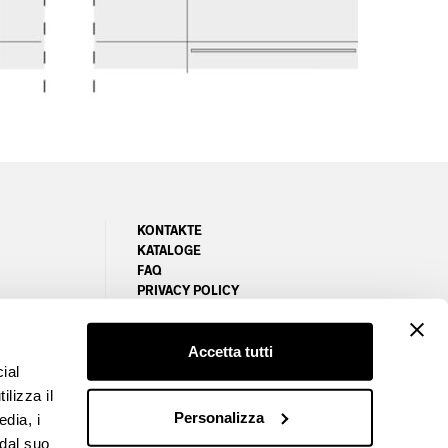
KONTAKTE
KATALOGE
FAQ
PRIVACY POLICY
NEWSLETTER
COOKIE POLICY
MANAGE COOKIES PREFERENCES
Accetta tutti
EM
ial
ilizza il
Personalizza
edia, i
 dal suo