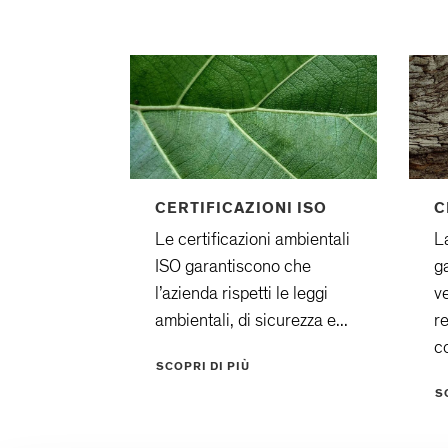
CERTIFICAZIONI ISO
C
Le certificazioni ambientali
L
ISO garantiscono che
g
l’azienda rispetti le leggi
v
ambientali, di sicurezza e...
r
co
SCOPRI DI PIÙ
S