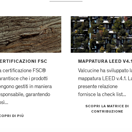
ERTIFICAZIONI FSC
MAPPATURA LEED V4.
a certificazione FSC®
Valcucine ha sviluppato l
arantisce che i prodotti
mappatura LEED v.4.1. L
engono gestiti in maniera
presente relazione
esponsabile, garantendo
fornisce la check list...
sì...
SCOPRI LA MATRICE DI
CONTRIBUZIONE
COPRI DI PIÙ