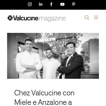
Salta
Instagram
LinkedIn
Facebook
YouTube
Pinterest
al
contenuto
Chez Valcucine con
Miele e Anzalone a