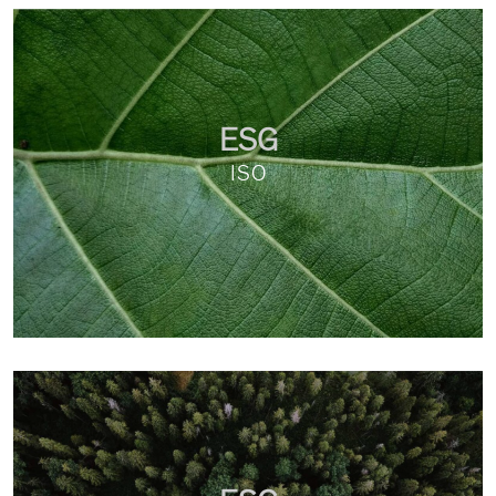
ESG
ISO