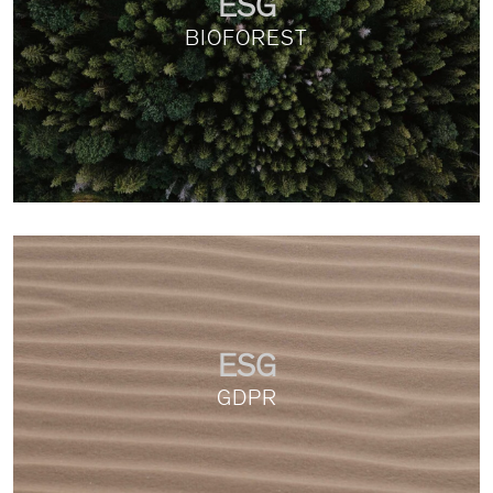
ESG
BIOFOREST
ESG
GDPR