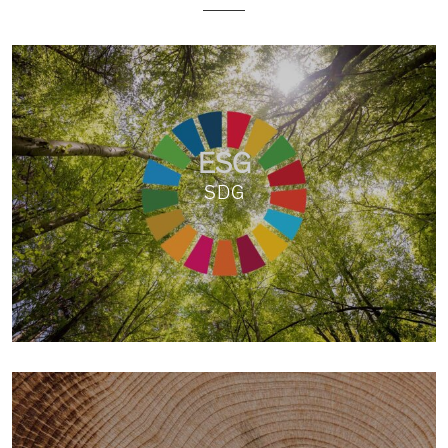
naturale. Le politiche ESG (Environmental, Social, and
Governance) sono centrali nella nostra cultura e mentalità.
Crediamo fermamente che la sostenibilità ambientale,
sociale e di governance sia fondamentale per il successo
a lungo termine delle nostre attività.
Per
sostenibilità ambientale
, adottiamo politiche e pratiche
ESG
per ridurre l’impatto ambientale delle nostre operazioni.
SDG
Gestiamo responsabilmente le risorse naturali, riduciamo
le emissioni di gas serra e promuoviamo l’efficienza
energetica. Collaboriamo con l’associazione Bioforest per
tutelare la biodiversità e conservare gli ecosistemi.
Per quanto riguarda la
sostenibilità sociale
, creiamo un
ambiente di lavoro inclusivo, equo e sicuro per tutti i nostri
dipendenti. Valorizziamo la diversità e promuoviamo pari
opportunità e il rispetto dei diritti umani.