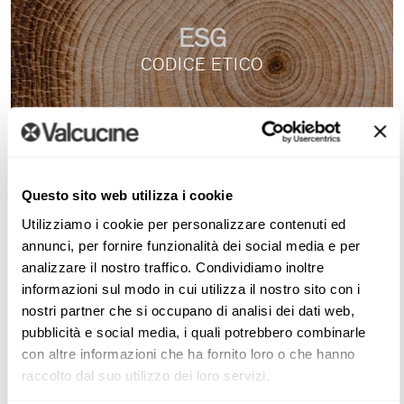
La
sostenibilità della
governance
è altrettanto importante
per noi. Abbiamo politiche per garantire la trasparenza,
ESG
l’etica e l’integrità nelle nostre pratiche aziendali.
CODICE ETICO
Sosteniamo una leadership responsabile, una gestione dei
rischi oculata e standard etici. Promuoviamo l’efficienza
operativa, l’accountability e l’equità nel processo
decisionale.
Riconosciamo che l’integrazione dei principi ESG è
Questo sito web utilizza i cookie
essenziale per affrontare le sfide attuali e future, e il
Utilizziamo i cookie per personalizzare contenuti ed
successo aziendale è indissociabile dal benessere
annunci, per fornire funzionalità dei social media e per
dell’ambiente, delle persone e delle comunità con cui
analizzare il nostro traffico. Condividiamo inoltre
interagiamo.
informazioni sul modo in cui utilizza il nostro sito con i
Continueremo a migliorare costantemente le nostre
nostri partner che si occupano di analisi dei dati web,
ESG
pubblicità e social media, i quali potrebbero combinarle
performance in materia di sostenibilità, sociale e di
con altre informazioni che ha fornito loro o che hanno
FSC
governance, ponendoci obiettivi misurabili e ambiziosi.
raccolto dal suo utilizzo dei loro servizi.
Comunicheremo regolarmente i nostri progressi verso il