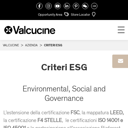
Opportunity Area
Store Locator
VALCUCINE
>
AZIENDA
>
CRITERI ESG
Criteri ESG
Environmental, Social and
Governance
L’estensione della certificazione
FSC
, la mappatura
LEED,
la certificazione
F4 STELLE
, le certificazioni
ISO 14001 e