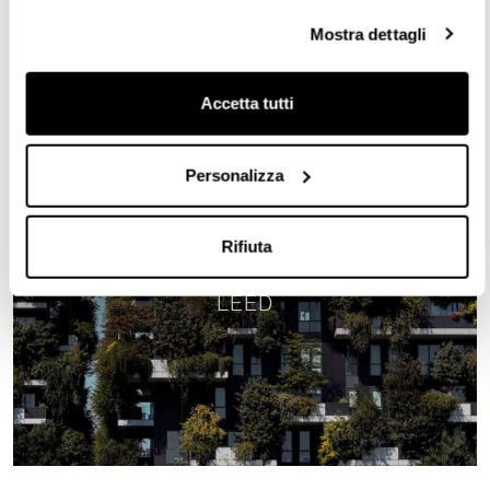
raggiungimento di tali obiettivi, mantenendo la massima
trasparenza.
Mostra dettagli
Accetta tutti
Personalizza
Rifiuta
ESG
LEED