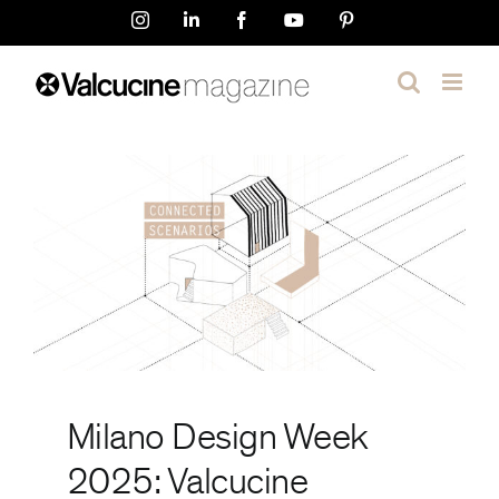
Salta
Instagram
LinkedIn
Facebook
YouTube
Pinterest
al
contenuto
Milano Design Week
2025: Valcucine