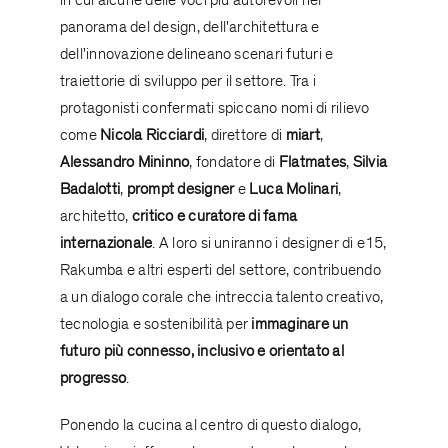
in cui alcune delle voci più autorevoli nel
panorama del design, dell'architettura e
dell'innovazione delineano scenari futuri e
traiettorie di sviluppo per il settore. Tra i
protagonisti confermati spiccano nomi di rilievo
come
Nicola Ricciardi
, direttore di
miart
,
Alessandro
Mininno
, fondatore di
Flatmates
,
Silvia
Badalotti
,
prompt
designer
e
Luca Molinari
,
architetto,
critico e curatore di fama
internazionale
. A loro si uniranno i designer di e15,
Rakumba e altri esperti del settore, contribuendo
a un dialogo corale che intreccia talento creativo,
tecnologia e sostenibilità per
immaginare un
futuro
più
connesso, inclusivo
e
orientato
al
progresso
.
Ponendo la cucina al centro di questo dialogo,