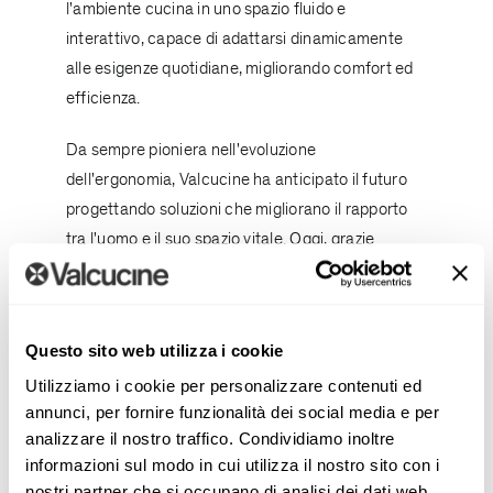
l'ambiente cucina in uno spazio fluido e
interattivo, capace di adattarsi dinamicamente
alle esigenze quotidiane, migliorando comfort ed
efficienza.
Da sempre pioniera nell'evoluzione
dell'ergonomia, Valcucine ha anticipato il futuro
progettando soluzioni che migliorano il rapporto
tra l'uomo e il suo spazio vitale. Oggi, grazie
all'integrazione smart home, questa ricerca
compie un ulteriore passo avanti: sistemi
intelligenti consentono la gestione della cucina
Questo sito web utilizza i cookie
tramite app o comandi vocali come Alexa,
Utilizziamo i cookie per personalizzare contenuti ed
trasformando le abitudini quotidiane in
annunci, per fornire funzionalità dei social media e per
un'esperienza naturale e senza interruzioni.
analizzare il nostro traffico. Condividiamo inoltre
informazioni sul modo in cui utilizza il nostro sito con i
Un ecosistema connesso, dove la tecnologia
nostri partner che si occupano di analisi dei dati web,