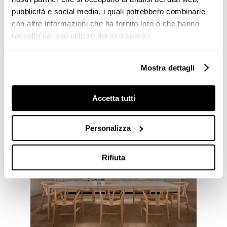
amplifica la libertà di movimento e la funzionalità,
pubblicità e social media, i quali potrebbero combinarle
restituendo un ambiente che si adatta in modo
con altre informazioni che ha fornito loro o che hanno
dinamico alle esigenze del vivere contemporaneo.
raccolto dal suo utilizzo dei loro servizi.
Un'evoluzione che va oltre la semplice
automazione per creare una sintonia perfetta tra
Mostra dettagli
innovazione e benessere.
Valcucine è Content Partner di Brera Design Week
Accetta tutti
2025.
Personalizza
Rifiuta