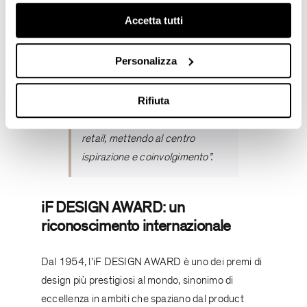
interior design di
ARRCC
,
i29
e
Accetta tutti
Neri&Hu
. Unendo creatività,
competenza tecnica e
Personalizza
sostenibilità, ogni scenario ha
offerto una prospettiva unica,
fondendo lusso e innovazione.
Rifiuta
L'evento ha ridefinito gli spazi
retail, mettendo al centro
ispirazione e coinvolgimento”.
iF DESIGN AWARD: un
riconoscimento internazionale
Dal 1954, l'iF DESIGN AWARD è uno dei premi di
design più prestigiosi al mondo, sinonimo di
eccellenza in ambiti che spaziano dal product