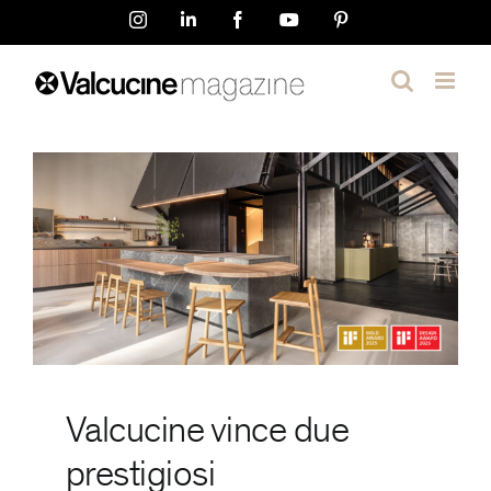
Salta
Instagram
LinkedIn
Facebook
YouTube
Pinterest
al
contenuto
Valcucine vince due
prestigiosi