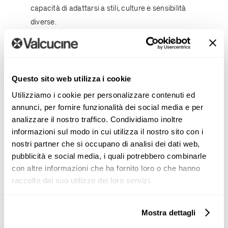
capacità di adattarsi a stili, culture e sensibilità
diverse.
La giuria ha riconosciuto il valore di
Architectural
Scenarios
con questa motivazione:
Questo sito web utilizza i cookie
Utilizziamo i cookie per personalizzare contenuti ed
“
Architectural Scenarios
ha
annunci, per fornire funzionalità dei social media e per
messo in luce la versatilità delle
analizzare il nostro traffico. Condividiamo inoltre
cucine Valcucine all'interno
informazioni sul modo in cui utilizza il nostro sito con i
dell'architettura. L'esposizione,
nostri partner che si occupano di analisi dei dati web,
allestita nel flagship store di
pubblicità e social media, i quali potrebbero combinarle
Valcucine a Milano, ha celebrato
con altre informazioni che ha fornito loro o che hanno
le cucine progettate dal
raccolto dal suo utilizzo dei loro servizi.
designer e fondatore di
Valcucine,
Gabriele Centazzo
,
Mostra dettagli
attraverso le interpretazioni di