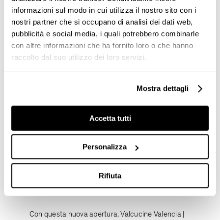
informazioni sul modo in cui utilizza il nostro sito con i
nostri partner che si occupano di analisi dei dati web,
pubblicità e social media, i quali potrebbero combinarle
con altre informazioni che ha fornito loro o che hanno
raccolto dal suo utilizzo dei loro servizi.
Mostra dettagli
Materiali, texture e luce definiscono l'atmosfera
del nuovo atelier Valcucine Valencia |
Accetta tutti
Metrocuadrado. Combinazioni e finiture sono
state selezionate per esprimere una visione
Personalizza
progettuale orientata all'innovazione, alla
sostenibilità e al benessere, creando
Rifiuta
un'esperienza che supera il concetto di semplice
esposizione.
Con questa nuova apertura, Valcucine Valencia |