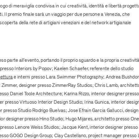
o di meraviglia condivisa in cui creatività, identità e libertà progett
nti. Il premio finale sarà un viaggio per due persone a Venezia, che
 scoperta della rete di artigiani veneziani e del network artigianale
eso parte all'evento, portando il proprio sguardo e la propria creatività
r presso
Interiors by Popov
; Kaelen Schaefer, referente dello studio
tettura
e interni presso
Lara Swimmer Photography
; Andrea Bushdor
t Zimmer, designer presso
ZimmerRay Studios
; Chris Lamb, architett
presso
Daniel Toole Architecture
; Karina Rizzo, interior designer press
ner presso
Virtuoso Interior Design Studio
; Irina Gunica, interior desig
er presso
Studio Rodrigo Buelvas
; Jose Efrain Garcia Gallucci, design
rior designer presso
Hino Studio
; Hugo Mijares, architetto presso
On
r presso
Lenore Weiss Studios
; Jacque Kent, interior designer presso
resso
GOGO Design Group
; Clay Castellano, project manager presso