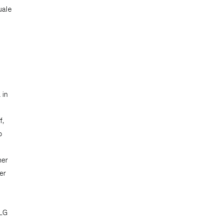
uale
 in
f,
o
o
ner
er
e
LG