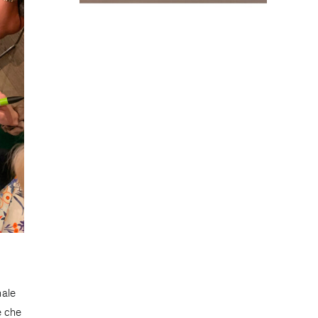
nale
e che