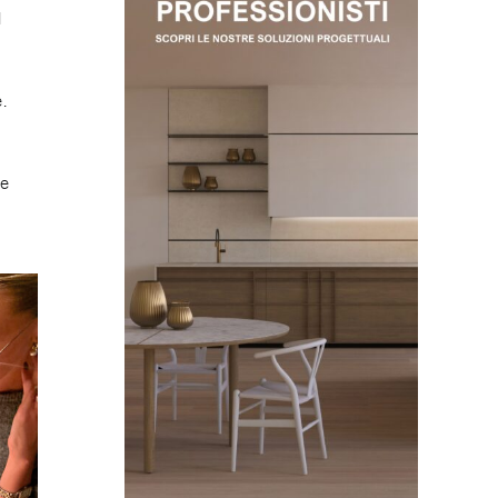
l
.
re