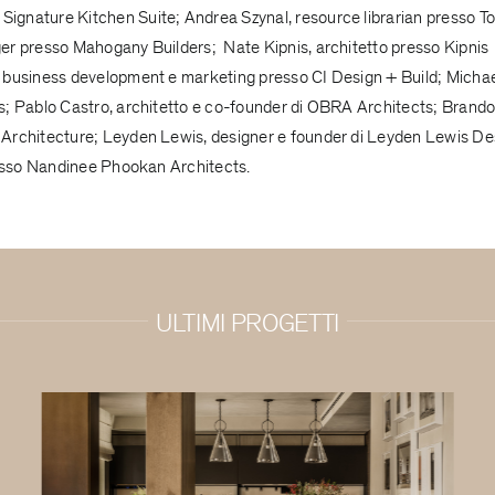
Signature Kitchen Suite
; Andrea Szynal, resource librarian presso
T
ger presso
Mahogany Builders
; Nate Kipnis, architetto presso
Kipnis
e business development e marketing presso
CI Design + Build
; Micha
s
; Pablo Castro, architetto e co-founder di
OBRA Architects
; Brand
Architecture
; Leyden Lewis, designer e founder di
Leyden Lewis De
esso
Nandinee Phookan Architects
.
ULTIMI PROGETTI