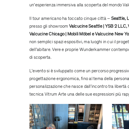
un'esperienza immersiva alla scoperta del mondo Val
Il tour americano ha toccato cinque città –
Seattle, 
presso gli showroom
Valcucine Seattle | YSB 2 LLC
,
Valcucine Chicago | Mobili Möbel
e
Valcucine New Yor
non semplici spazi espositivi, ma luoghi in cui il proge
dell'abitare. Vere e proprie Wunderkammer contempor
di scoperta.
L'evento si è sviluppato come un percorso progressivo a
progettazione ergonomica, fino al tema della persona
personalizzazione che nasce dall'incontro tra libertà
tecnica Vitrum Arte una delle sue espressioni più rap