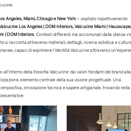
cucine.
Los Angeles, Miami, Chicago e New York
– ospitato rispettivamente
Valcucine Los Angeles | DOM Interiors
,
Valcucine Miami | Hausscape
k | DOM Interiors
.
Contesti differenti ma accomunati dalla stessa vi
tto si racconta attraverso materiali, dettagli, ricerca estetica e cultur
anee, capaci di esprimere l'identità Valcucine attraverso un'esperi
ll'interno della filosofia Valcucine: dai valori fondanti del brand alla
lizzazione, elemento centrale della sua visione progettuale. Una
 compositiva, innovazione tecnica e sapere artigianale, trovando nella
presentative.