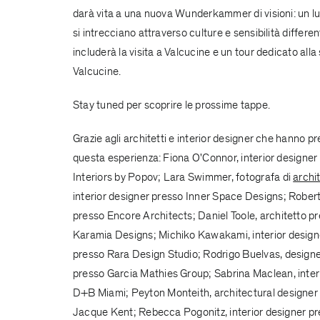
darà vita a una nuova Wunderkammer di visioni: un luog
si intrecciano attraverso culture e sensibilità differe
includerà la visita a Valcucine e un tour dedicato alla
Valcucine.
Stay tuned per scoprire le prossime tappe.
Grazie agli architetti e interior designer che hanno pr
questa esperienza: Fiona O'Connor, interior designe
Interiors by Popov
; Lara Swimmer, fotografa di
archi
interior designer presso
Inner Space Designs
; Rober
presso
Encore Architects
; Daniel Toole, architetto 
Karamia Designs
; Michiko Kawakami, interior desig
presso
Rara Design Studio
; Rodrigo Buelvas, design
presso
Garcia Mathies Group
; Sabrina Maclean, inte
D+B Miami
; Peyton Monteith, architectural designe
Jacque Kent
; Rebecca Pogonitz, interior designer p