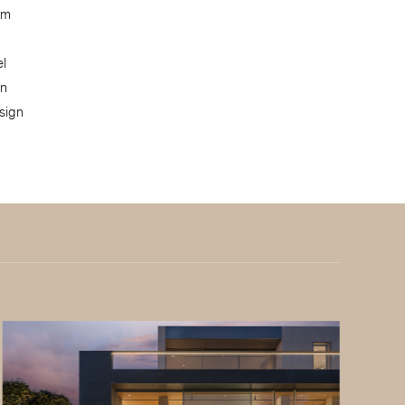
om
el
on
sign