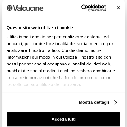
Valcucine presents Crafting Forward
at Milan Design Week 2026
Questo sito web utilizza i cookie
Utilizziamo i cookie per personalizzare contenuti ed
In dialogue with “Be the project”, the theme of the
annunci, per fornire funzionalità dei social media e per
2026 edition, Crafting Forward interprets design as a
analizzare il nostro traffico. Condividiamo inoltre
process in the making, where customization, applied
informazioni sul modo in cui utilizza il nostro sito con i
intelligence and design culture [...]
nostri partner che si occupano di analisi dei dati web,
pubblicità e social media, i quali potrebbero combinarle
con altre informazioni che ha fornito loro o che hanno
raccolto dal suo utilizzo dei loro servizi.
Mostra dettagli
Milan Design Week 2026,Milano Design Week 2026
Accetta tutti