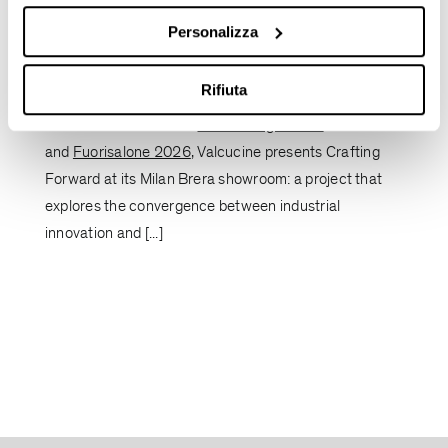
Personalizza
Milan Design Week 2026: Valcucine
presents “Crafting Forward”
Rifiuta
On the occasion of the
Milan Design Week
2026
and
Fuorisalone 2026
, Valcucine presents Crafting
Forward at its Milan Brera showroom: a project that
explores the convergence between industrial
innovation and [...]