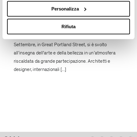
Personalizza
Photogallery Evento Valcucine @
London Design Festival
Rifiuta
L'opening di
Valcucine London
, avvenuto martedì 19
Settembre, in Great Portland Street, si è svolto
all'insegna dell'arte e della bellezza in un'atmosfera
riscaldata da grande partecipazione. Architetti e
designer, internazionali [...]