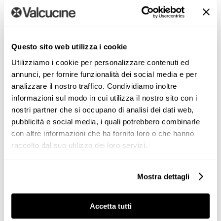
Il tour mondiale di Logica Celata
atterra a LONDRA
Questo sito web utilizza i cookie
Dopo il successo ottenuto durante la Milano
Design
Utilizziamo i cookie per personalizzare contenuti ed
annunci, per fornire funzionalità dei social media e per
Week 2019, continua il Tour mondiale di Logica Celata
analizzare il nostro traffico. Condividiamo inoltre
con la sua prima tappa internazionale a
Londra
nel
informazioni sul modo in cui utilizza il nostro sito con i
flagship store Valcucine |
Forza
Projects [...]
nostri partner che si occupano di analisi dei dati web,
pubblicità e social media, i quali potrebbero combinarle
con altre informazioni che ha fornito loro o che hanno
raccolto dal suo utilizzo dei loro servizi.
Mostra dettagli
Eventi
Accetta tutti