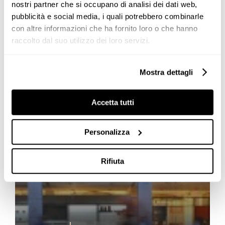
nostri partner che si occupano di analisi dei dati web,
Novità
pubblicità e social media, i quali potrebbero combinarle
con altre informazioni che ha fornito loro o che hanno
raccolto dal suo utilizzo dei loro servizi.
Il tour mondiale di Logica Celata
atterra a LONDRA
Mostra dettagli
Dopo il successo ottenuto durante la Milano
Design
Week 2019, continua il Tour mondiale di Logica Celata
Accetta tutti
con la sua prima tappa internazionale a
Londra
nel
flagship store Valcucine |
Forza
Projects [...]
Personalizza
Rifiuta