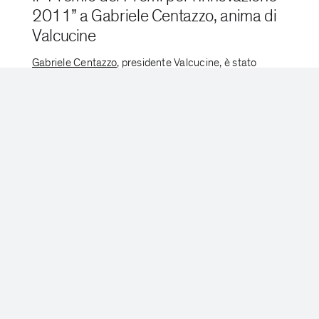
2011” a Gabriele Centazzo, anima di
Valcucine
Gabriele Centazzo
, presidente Valcucine, è stato
proclamato vincitore del “Premio dei
Premi
per
l'
Innovazione
” selezionato dall' ADI
Design
Index
2010, "per la sensibilità sociale ed ecologica
dimostrata, sin dagli anni [...]
Eventi