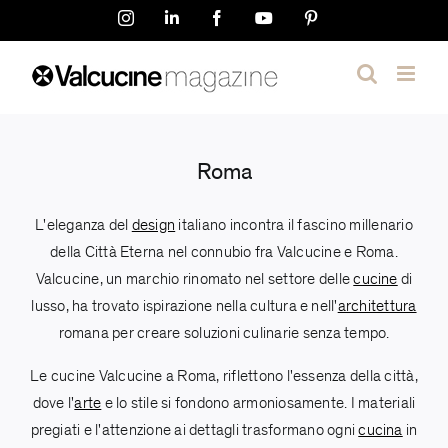
Salta
Instagram
LinkedIn
Facebook
YouTube
Pinterest
al
contenuto
Roma
L'eleganza del
design
italiano incontra il fascino millenario
della Città Eterna nel connubio fra Valcucine e Roma.
Valcucine, un marchio rinomato nel settore delle
cucine
di
lusso, ha trovato ispirazione nella cultura e nell'
architettura
romana per creare soluzioni culinarie senza tempo.
Le cucine Valcucine a Roma, riflettono l'essenza della città,
dove l'
arte
e lo stile si fondono armoniosamente. I materiali
pregiati e l'attenzione ai dettagli trasformano ogni
cucina
in