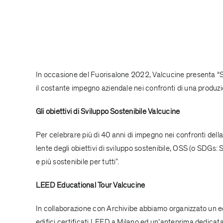
In occasione del Fuorisalone 2022, Valcucine presenta “S
il costante impegno aziendale nei confronti di una produz
Gli obiettivi di Sviluppo Sostenibile Valcucine
Per celebrare più di 40 anni di impegno nei confronti della
lente degli obiettivi di sviluppo sostenibile, OSS (o SDGs
e più sostenibile per tutti”.
LEED Educational Tour Valcucine
In collaborazione con Archivibe abbiamo organizzato un edu
edifici certificati LEED a Milano ed un’anteprima dedicat