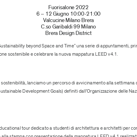
Fuorisalone 2022
6 – 12 Giugno 10:00-21:00
Valcucine Milano Brera
C.so Garibaldi 99 Milano
Brera Design District
ustainability beyond Space and Time” una serie di appuntamenti, pri
ione sostenibile e celebrare la nuova
mappatura LEED v4.1
.
 sostenibilità, lanciamo un percorso di avvicinamento alla settimana d
: Sustainable Development Goals) definiti dall’Organizzazione delle Na
cational tour dedicato a studenti di architettura e architetti per co
a alla stampa con presentazione della
mappatura LEED v4.1
realizzat