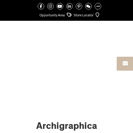
VALCUCINE
>
COLLEZIONI ARREDO CUCINA
>
ARCHIGRAPHICA
Opportunity Area
Store Locator
Archigraphica