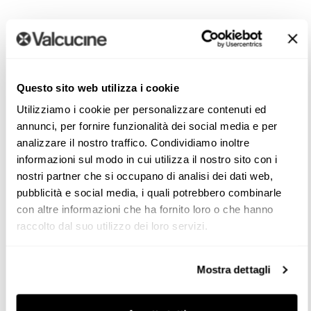
Cucine lineari
Questo sito web utilizza i cookie
Armonia negli ambienti più difficili
Utilizziamo i cookie per personalizzare contenuti ed
annunci, per fornire funzionalità dei social media e per
Le cucine lineari sono una efficiente soluzione anche per
analizzare il nostro traffico. Condividiamo inoltre
ambienti lunghi e stretti. Gli elementi d’arredo vengono
informazioni sul modo in cui utilizza il nostro sito con i
disposti lungo una parete e viene lasciato libero uno
nostri partner che si occupano di analisi dei dati web,
spazio sufficiente per muoversi. Scopri con noi come
pubblicità e social media, i quali potrebbero combinarle
con altre informazioni che ha fornito loro o che hanno
progettarla.
raccolto dal suo utilizzo dei loro servizi.
Per migliorare estetica e funzionalità della cucina lineare,
abbiamo sviluppato alcuni dei nostri elementi speciali,
Mostra dettagli
come New Logica System per avere tutto a portata di
mano e in ordine. Doppia anta, la prima basculante e