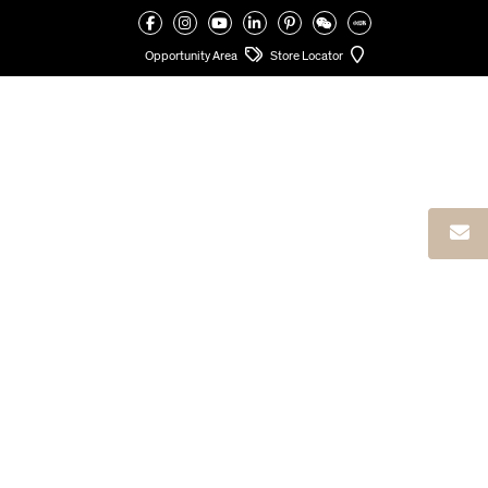
VALCUCINE
>
CONFIGURAZIONI CUCINE COMPONIBILI
>
CUCINE LINEARI
Opportunity Area
Store Locator