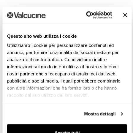
Mosaico. La meditazione
Questo sito web utilizza i cookie
Utilizziamo i cookie per personalizzare contenuti ed
annunci, per fornire funzionalità dei social media e per
Il mosaico è arte, pazienza e cura del più piccolo dettaglio.
analizzare il nostro traffico. Condividiamo inoltre
Lo sapevano gli antichi romani, i bizantini e ancora prima i
informazioni sul modo in cui utilizza il nostro sito con i
sumeri.
nostri partner che si occupano di analisi dei dati web,
Come nella creazione di un prezioso gioiello, in Valcucine
pubblicità e social media, i quali potrebbero combinarle
valutiamo e scegliamo con cura, assieme ai nostri
con altre informazioni che ha fornito loro o che hanno
artigiani, i materiali più adatti: ciottoli di fiume bianchi e
raccolto dal suo utilizzo dei loro servizi.
marmi naturali, pasta di vetro per giocare con le
trasparenze, tessere di ceramica o smalti che offrono la
Mostra dettagli
più ampia gamma di colori, fino alle pietre dure, per un
effetto finale ancora più suggestivo, mistico, prezioso.
Accetta tutti