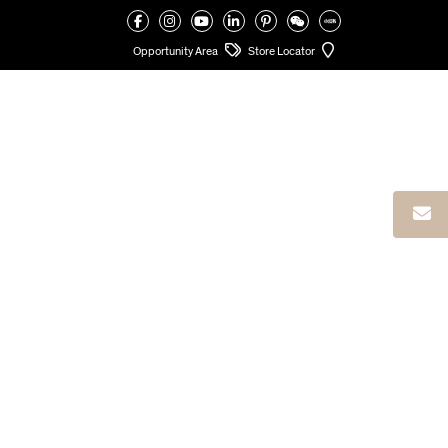
VALCUCINE
>
ELEMENTI DISTINTIVI
>
ARTIGIANALITÀ
>
CASSETTI GENIUS LOCI
>
MOSAICO. LA MEDITAZIONE
Opportunity Area
Store Locator