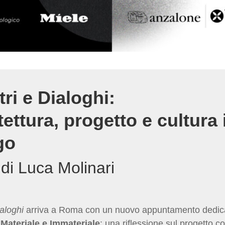
tri e Dialoghi:
tettura, progetto e cultura 
go
 di Luca Molinari
ialoghi
arriva a Roma con un nuovo appuntamento dedica
a
Materiale e Immateriale
: una riflessione sul progetto 