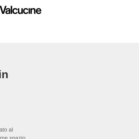
in
to al
come spazio