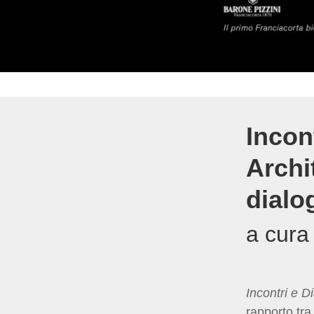
Incon
Archi
dialo
a cura
Incontri e D
rapporto tr