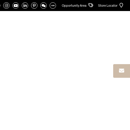
Opportunity Area
Store Locator
CATALOGHI
AREA RISERVATA
Italiano