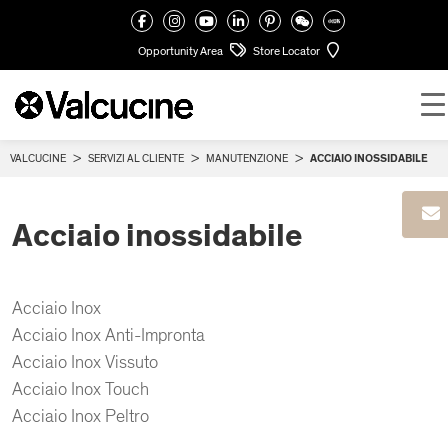
Opportunity Area
Store Locator
VALCUCINE
>
SERVIZI AL CLIENTE
>
MANUTENZIONE
>
ACCIAIO INOSSIDABILE
Acciaio inossidabile
Acciaio Inox
Acciaio Inox Anti-Impronta
Acciaio Inox Vissuto
Acciaio Inox Touch
Acciaio Inox Peltro