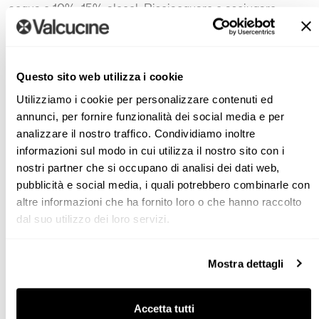
acqua e 10%-15% alcool. Risciacquare e asciugare.
Dopo l’applicazione di qualsiasi prodotto, è sempre
necessario risciacquare molto bene la superficie e
asciugarla completamente con un panno pulito per evitare
Questo sito web utilizza i cookie
la formazione di aloni.
Utilizziamo i cookie per personalizzare contenuti ed
annunci, per fornire funzionalità dei social media e per
Per mantenere la superficie in buone condizioni
analizzare il nostro traffico. Condividiamo inoltre
raccomandiamo sempre l’utilizzo di spugne e panni
informazioni sul modo in cui utilizza il nostro sito con i
morbidi, non abrasivi.
nostri partner che si occupano di analisi dei dati web,
pubblicità e social media, i quali potrebbero combinarle con
altre informazioni che ha fornito loro o che hanno raccolto
dal suo utilizzo dei loro servizi.
Mostra dettagli
Non utilizzare polveri o prodotti abrasivi che graffiano la
superficie.
Accetta tutti