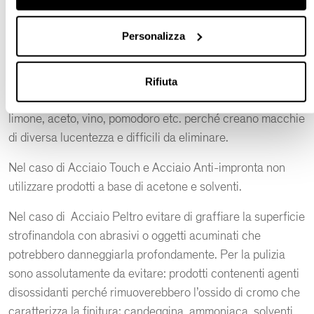
Per lo stesso motivo, non utilizzare panni ruvidi come
pagliette metalliche e spugnette abrasive.
Personalizza
Non utilizzare prodotti detergenti a base di candeggina o
ammoniaca.
Rifiuta
Evitare il contatto prolungato con sostanze acide come
limone, aceto, vino, pomodoro etc. perché creano macchie
di diversa lucentezza e difficili da eliminare.
Nel caso di Acciaio Touch e Acciaio Anti-impronta non
utilizzare prodotti a base di acetone e solventi.
Nel caso di Acciaio Peltro evitare di graffiare la superficie
strofinandola con abrasivi o oggetti acuminati che
potrebbero danneggiarla profondamente. Per la pulizia
sono assolutamente da evitare: prodotti contenenti agenti
disossidanti perché rimuoverebbero l’ossido di cromo che
caratterizza la finitura; candeggina, ammoniaca, solventi