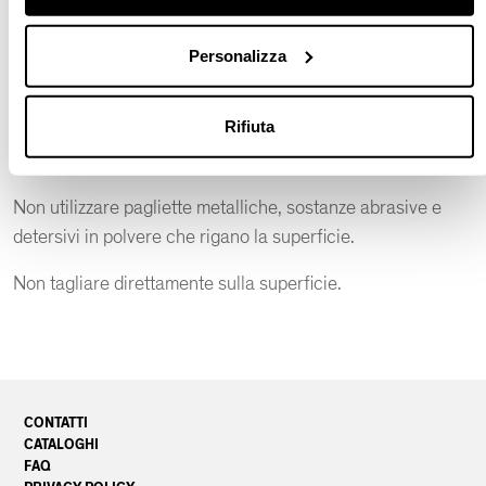
Non utilizzare sostanze molto acide come i prodotti
anticalcare che possono alterare la superficie.
Personalizza
Sostanze chimiche come alcool, prodotti a base di acetone
Rifiuta
e solventi leva smalto possono rovinare irrimediabilmente
la superficie.
Non utilizzare pagliette metalliche, sostanze abrasive e
detersivi in polvere che rigano la superficie.
Non tagliare direttamente sulla superficie.
CONTATTI
CATALOGHI
FAQ