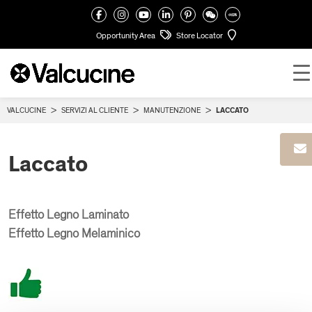
Opportunity Area
Store Locator
VALCUCINE
>
SERVIZI AL CLIENTE
>
MANUTENZIONE
>
LACCATO
Laccato
Effetto Legno Laminato
Effetto Legno Melaminico