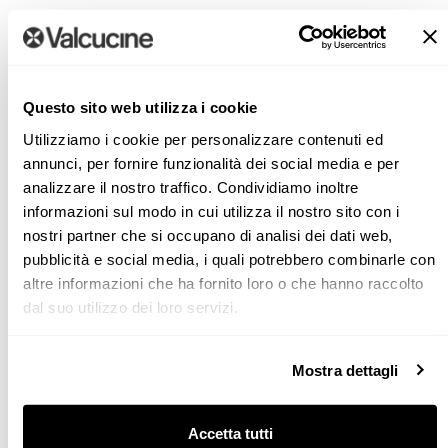
Per la pulizia quotidiana, utilizzare acqua e sapone neutro
o prodotti multiuso.
Raccomandiamo sempre l’utilizzo di spugne e panni
Questo sito web utilizza i cookie
morbidi, non abrasivi.
Utilizziamo i cookie per personalizzare contenuti ed
annunci, per fornire funzionalità dei social media e per
Dopo l’applicazione di qualsiasi prodotto, è sempre
analizzare il nostro traffico. Condividiamo inoltre
necessario risciacquare abbondantemente la superficie e
informazioni sul modo in cui utilizza il nostro sito con i
asciugarla completamente con un panno pulito e asciutto.
nostri partner che si occupano di analisi dei dati web,
pubblicità e social media, i quali potrebbero combinarle con
Raccomandiamo particolare attenzione anche nell’uso
altre informazioni che ha fornito loro o che hanno raccolto
quotidiano per evitare graffi sulla superficie specialmente
dal suo utilizzo dei loro servizi.
nella finitura lucida.
Mostra dettagli
Accetta tutti