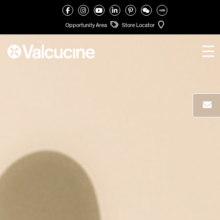
VALCUCINE
>
FINITURE
>
VITRUM: CUCINE IN VETRO
>
VITRUM ARTE
Opportunity Area
Store Locator