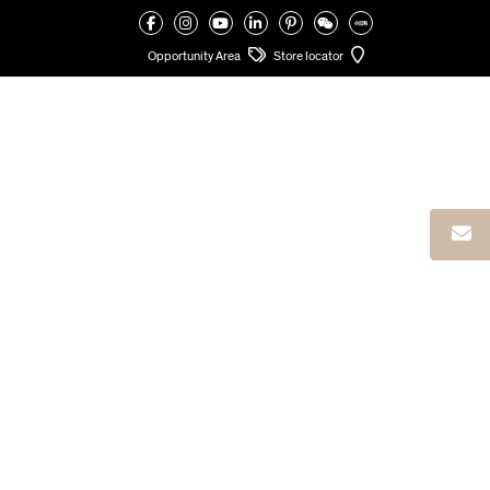
VALCUCINE
>
NEW HOPE D10
Opportunity Area
Store locator