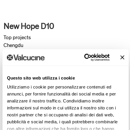
New Hope D10
Top projects
Chengdu
United Design Group
(
UDG
)
EXPLORE THE PROJECT
Questo sito web utilizza i cookie
Utilizziamo i cookie per personalizzare contenuti ed
In the heart of Chengdu stands New Hope D10, China’s
annunci, per fornire funzionalità dei social media e per
tallest residential building, designed by United Design
analizzare il nostro traffico. Condividiamo inoltre
Group: a sculptural piece of architecture that brings
informazioni sul modo in cui utilizza il nostro sito con i
people, nature, and technology into dialogue, inspired by
nostri partner che si occupano di analisi dei dati web,
the “Pearl of Tianfu.” In one of the residences, a young
pubblicità e social media, i quali potrebbero combinarle
con altre informazioni che ha fornito loro o che hanno
professional finds balance between a dynamic lifestyle