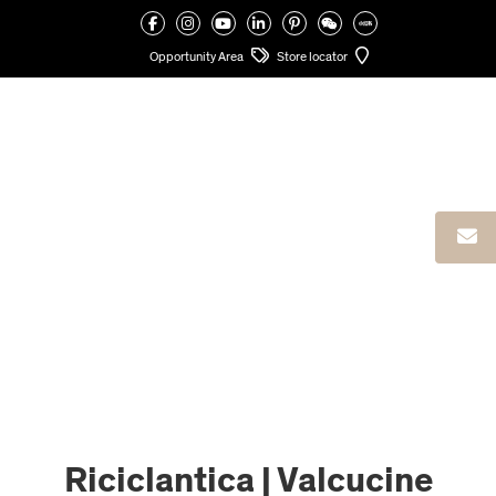
VALCUCINE
>
OPPORTUNITY AREA
>
RICICLANTICA | VALCUCINE VALENCIA | METROCUADRADO
Opportunity Area
Store locator
Riciclantica | Valcucine